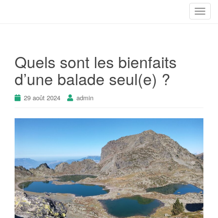
T
o
g
g
Quels sont les bienfaits
l
e
d’une balade seul(e) ?
n
a
29 août 2024
admin
v
i
g
a
t
i
o
n