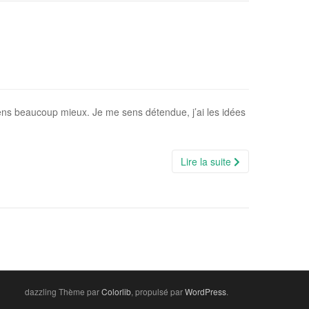
ns beaucoup mieux. Je me sens détendue, j’ai les idées
Lire la suite
dazzling Thème par
Colorlib
, propulsé par
WordPress
.