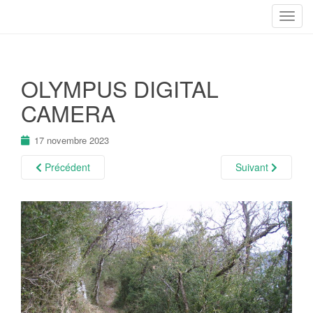
T
o
g
g
OLYMPUS DIGITAL
l
e
CAMERA
n
a
17 novembre 2023
v
i
Précédent
Suivant
g
a
t
i
o
n