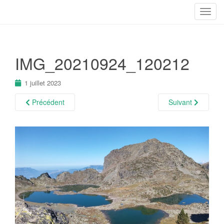
T
o
g
g
IMG_20210924_120212
l
e
n
1 juillet 2023
a
Précédent
Suivant
v
i
g
a
t
i
o
n