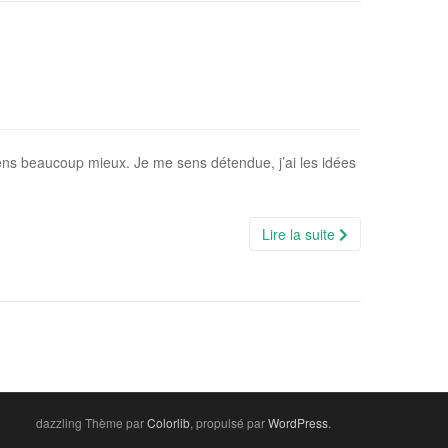
ns beaucoup mieux. Je me sens détendue, j’ai les idées
Lire la suite
dazzling Thème par
Colorlib
, propulsé par
WordPress
.