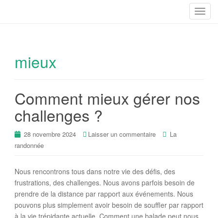
T
o
g
g
mieux
l
e
n
a
Comment mieux gérer nos
v
challenges ?
i
g
28 novembre 2024
Laisser un commentaire
La
a
randonnée
t
i
o
Nous rencontrons tous dans notre vie des défis, des
n
frustrations, des challenges. Nous avons parfois besoin de
prendre de la distance par rapport aux événements. Nous
pouvons plus simplement avoir besoin de souffler par rapport
à la vie trépidante actuelle. Comment une balade peut nous