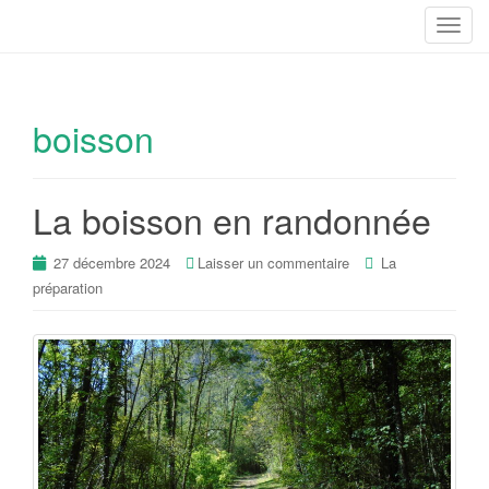
T
o
g
g
boisson
l
e
n
a
La boisson en randonnée
v
i
27 décembre 2024
Laisser un commentaire
La
g
préparation
a
t
i
o
n