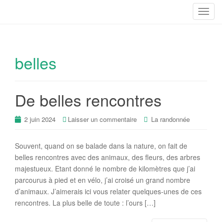
T
o
g
g
belles
l
e
n
a
De belles rencontres
v
i
2 juin 2024
Laisser un commentaire
La randonnée
g
a
Souvent, quand on se balade dans la nature, on fait de
t
belles rencontres avec des animaux, des fleurs, des arbres
i
majestueux. Etant donné le nombre de kilomètres que j’ai
o
parcourus à pied et en vélo, j’ai croisé un grand nombre
n
d’animaux. J’aimerais ici vous relater quelques-unes de ces
rencontres. La plus belle de toute : l’ours […]